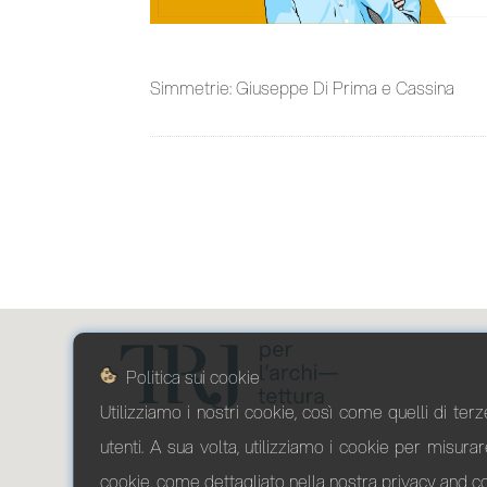
Simmetrie: Giuseppe Di Prima e Cassina
Politica sui cookie
Utilizziamo i nostri cookie, così come quelli di terze
utenti. A sua volta, utilizziamo i cookie per misura
cookie, come dettagliato nella nostra
privacy and c