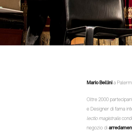
Mario Bellini
a Palerm
Oltre 2000 partecipanti,
e Designer di fama int
lectio magistralis
condo
negozio di
arredament