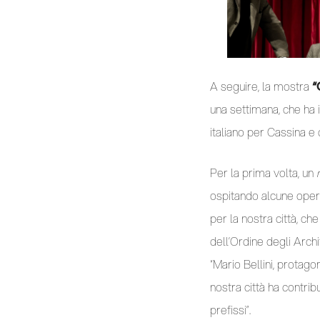
A seguire, la mostra
“
una settimana, che ha 
italiano per Cassina e
Per la prima volta, un
ospitando alcune opere
per la nostra città, ch
dell’Ordine degli Archi
“Mario Bellini, protago
nostra città ha contri
prefissi”.