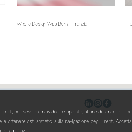
Where Design Was Born – Francia
TRJ
 parti, per sessioni individuali e ripetute, al fine di rendere la n
re e ottenere dati statistici sulla navigazione degli utenti. Accet
ookies policy