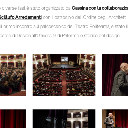
e diverse fasi, è stato organizzato da
Cassina con la collaborazion
Scillufo Arredamenti
, con il patrocinio dell’Ordine degli Architetti 
 primo incontro sul palcoscenico del Teatro Politeama, è stato i
corso di Design all’Università di Palermo e storico del design.