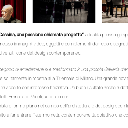
Cassina, una passione chiamata progetto”
, allestita presso gli s
incluso immagini, video, oggetti e complementi d’arredo disegnati
 divenuti icone del design contemporaneo.
negozio di arredamenti si è trasformato in una piccola Galleria d’ar
 solitamente in mostra alla Triennale di Milano. Una grande novit
e ha accolto con interesse l’iniziativa. Un buon risultato anche a de
tetti Francesco Miceli, secondo cui:
nista di primo piano nel campo dell’architettura e del design, con 
buito a far entrare Palermo nella contemporaneità, obiettivo che 