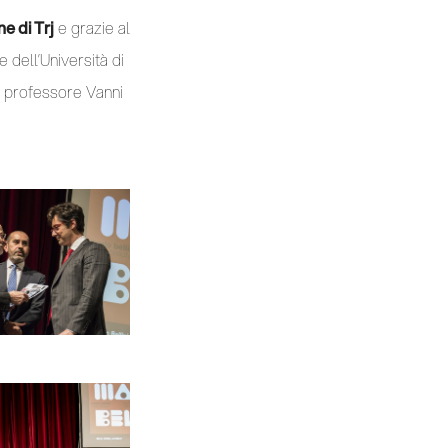
e di Trj
e grazie al
e dell’Università di
l professore Vanni