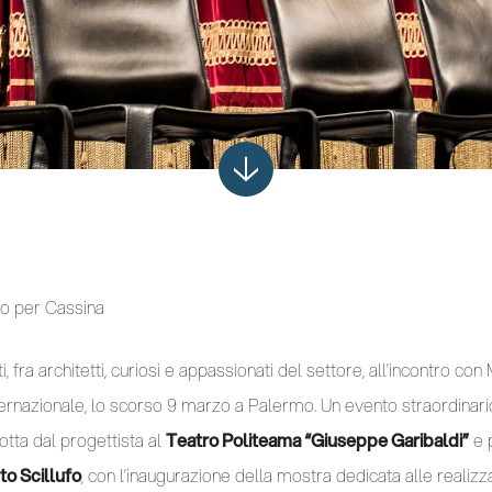
o per Cassina
 fra architetti, curiosi e appassionati del settore, all’incontro con 
ernazionale, lo scorso 9 marzo a Palermo. Un evento straordinario,
tta dal progettista al
Teatro Politeama “Giuseppe Garibaldi”
e p
o Scillufo
, con l’inaugurazione della mostra dedicata alle realizza