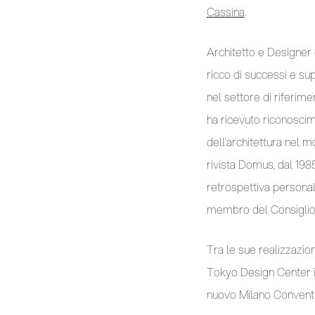
Cassina
.
Architetto e Designer d
ricco di successi e s
nel settore di riferime
ha ricevuto riconoscime
dell’architettura nel m
rivista Domus, dal 198
retrospettiva personal
membro del Consiglio S
Tra le sue realizzazioni
Tokyo Design Center in
nuovo Milano Conventio