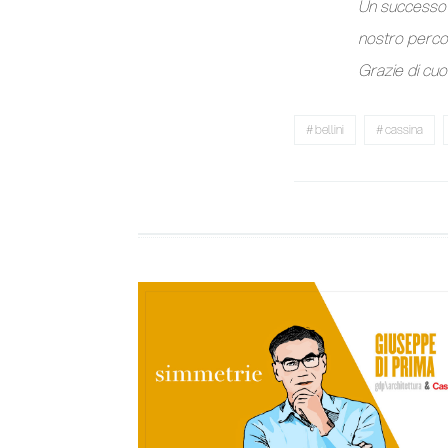
Un successo o
nostro percor
Grazie di cuo
bellini
cassina