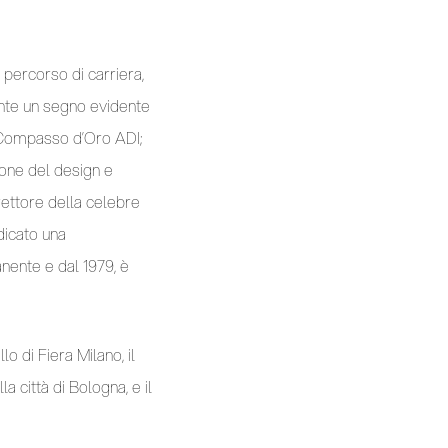
 percorso di carriera,
ente un segno evidente
so Compasso d’Oro ADI;
sione del design e
irettore della celebre
dicato una
nente e dal 1979, è
lo di Fiera Milano, il
 città di Bologna, e il