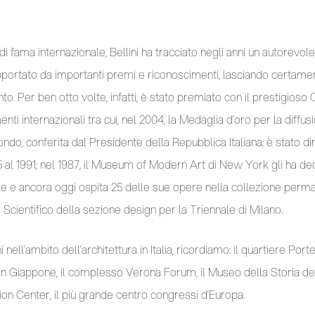
i fama internazionale, Bellini ha tracciato negli anni un autorevole
upportato da importanti premi e riconoscimenti, lasciando certam
nto. Per ben otto volte, infatti, è stato premiato con il prestigio
nti internazionali tra cui, nel 2004, la Medaglia d’oro per la diffu
ondo, conferita dal Presidente della Repubblica Italiana; è stato d
5 al 1991; nel 1987, il Museum of Modern Art di New York gli ha de
e e ancora oggi ospita 25 delle sue opere nella collezione perma
cientifico della sezione design per la Triennale di Milano.
 nell’ambito dell’architettura in Italia, ricordiamo: il quartiere Portel
 Giappone, il complesso Verona Forum, il Museo della Storia della
n Center, il più grande centro congressi d’Europa.