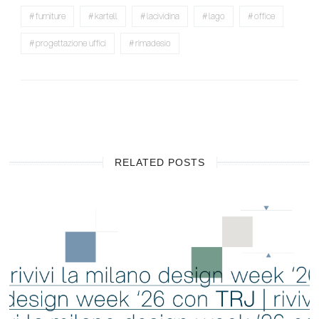
furniture
kartell
lacividina
lago
office
progettazione uffici
rimadesio
RELATED POSTS