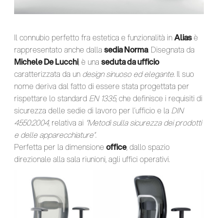
Il connubio perfetto fra estetica e funzionalità in
Alias
è
rappresentato anche dalla
sedia Norma
. Disegnata da
Michele De Lucchi
, è una
seduta da ufficio
caratterizzata da un
design sinuoso ed elegante
. Il suo
nome deriva dal fatto di essere stata progettata per
rispettare lo standard
EN 1335
, che definisce i requisiti di
sicurezza delle sedie di lavoro per l’ufficio e la
DIN
4550:2004
, relativa ai
“Metodi sulla sicurezza dei prodotti
e delle apparecchiature”
.
Perfetta per la dimensione
office
, dallo spazio
direzionale alla sala riunioni, agli uffici operativi.