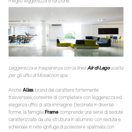
meglio leggerezza e funzione.
Leggerezza e trasparenza con la linea
Air di Lago
scelta
per gli uffici di Mosaicoon spa.
Anche
Alias
, brand dal carattere fortemente
trasversale, consente di completare con leggerezza ed
eleganza uffici di alta immagine. Declinata in diverse
forme, la famiglia
Frame
comprende una serie di sedute
caratterizzate da una struttura in alluminio con seduta e
schienale in rete ignifuga di poliestere spalmata con