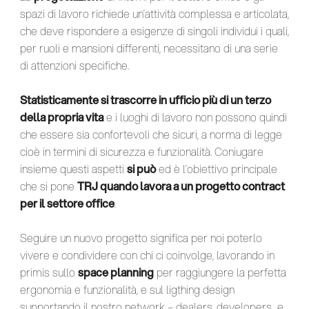
spazi di lavoro richiede un’attività complessa e articolata,
che deve rispondere a esigenze di singoli individui i quali,
per ruoli e mansioni differenti, necessitano di una serie
di attenzioni specifiche.
Statisticamente si trascorre in ufficio più di un terzo
della propria vita
e i luoghi di lavoro non possono quindi
che essere sia confortevoli che sicuri, a norma di legge
cioè in termini di sicurezza e funzionalità. Coniugare
insieme questi aspetti
si può
ed è l’obiettivo principale
che si pone
TRJ quando lavora a un progetto contract
per il settore office
.
Seguire un nuovo progetto significa per noi poterlo
vivere e condividere con chi ci coinvolge, lavorando in
primis sullo
space planning
per raggiungere la perfetta
ergonomia e funzionalità, e sul ligthing design
supportando il nostro network – dealers, developers e