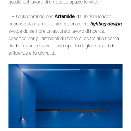
qualità del lavoro di chi quello spazio lo vive.
TRJ collaborando con
Artemide
, da 60 anni leader
riconosciuta in ambito internazionale nel
lighting design
,
svolge da sempre un accurato lavoro di ricerca,
specifico per gli ambienti di lavoro e legato alla ricerca
del benessere visivo e del rispetto degli standard di
efficienza e funzionalità.