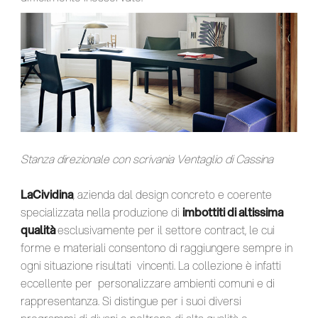
Stanza direzionale con scrivania Ventaglio di Cassina
LaCividina
, azienda dal design concreto e coerente
specializzata nella produzione di
imbottiti di altissima
qualità
esclusivamente per il settore contract, le cui
forme e materiali consentono di raggiungere sempre in
ogni situazione risultati vincenti. La collezione è infatti
eccellente per personalizzare ambienti comuni e di
rappresentanza. Si distingue per i suoi diversi