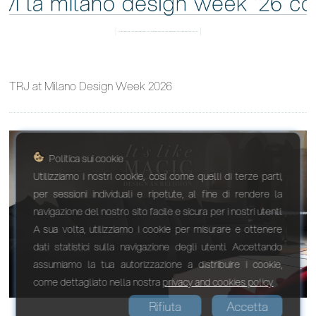
TRJ at Milano Design Week 2026
Politica sui cookie
Utilizziamo i nostri cookie, così come quelli di terze parti,
per sessioni individuali e ripetute, al fine di rendere la
navigazione del nostro sito facile e sicura per i nostri utenti.
A sua volta, utilizziamo i cookie per misurare e ottenere
dati statistici sulla navigazione degli utenti. Accettando
assumiamo la tua autorizzazione a distribuire i cookie,
come dettagliato nella nostra
privacy and cookies policy
Rifiuta
Accetta