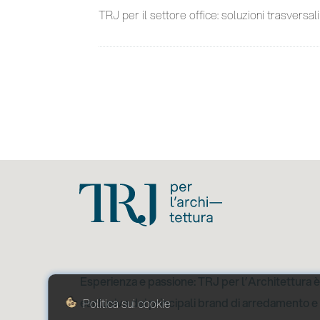
TRJ per il settore office: soluzioni trasversali
Esperienza e passione: TRJ per l’Architettura è
esclusiva dei principali brand di arredamento e
Politica sui cookie