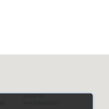
© 2026 TRJ
163
P.IVA IT06395150821