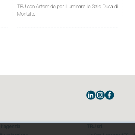
TRJ con Artemide per illuminare le Sale Duca di
Montalto
 l’agenzia
TRJ srl