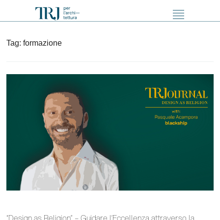
Tag:
formazione
“Design as Religion” – Guidare l’Eccellenza attraverso la