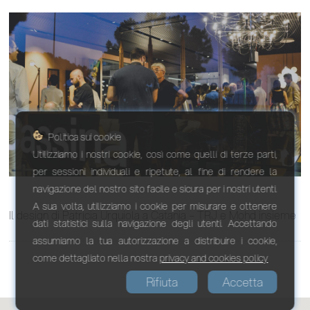
Politica sui cookie
Utilizziamo i nostri cookie, così come quelli di terze parti,
per sessioni individuali e ripetute, al fine di rendere la
navigazione del nostro sito facile e sicura per i nostri utenti.
A sua volta, utilizziamo i cookie per misurare e ottenere
Il design di Patricia Urquiola a Catania – TRJ e Mohd insieme
dati statistici sulla navigazione degli utenti. Accettando
assumiamo la tua autorizzazione a distribuire i cookie,
come dettagliato nella nostra
privacy and cookies policy
Rifiuta
Accetta