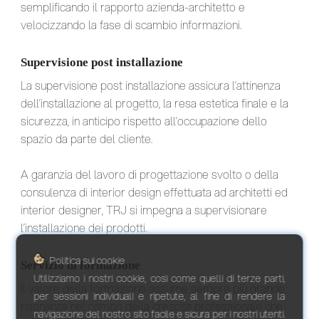
semplificando il rapporto azienda-architetto e
velocizzando la fase di scambio informazioni.
Supervisione post installazione
La supervisione post installazione assicura l’attinenza
dell’installazione al progetto, la resa estetica finale e la
sicurezza, in anticipo rispetto all’occupazione dello
spazio da parte del cliente.
A garanzia del lavoro di progettazione svolto o della
consulenza di interior design effettuata ad architetti ed
interior designer, TRJ si impegna a supervisionare
l’installazione dei prodotti.
Politica sui cookie
Servizio di formazione
Utilizziamo i nostri cookie, così come quelli di terze parti,
Il valore della formazione assume sempre più grande
per sessioni individuali e ripetute, al fine di rendere la
risonanza nel campo della crescita professionale che
navigazione del nostro sito facile e sicura per i nostri utenti.