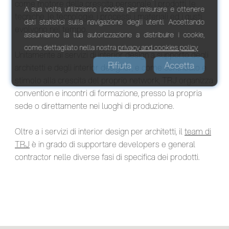
come motore della crescita personale. I prodotti, le
A sua volta, utilizziamo i cookie per misurare e ottenere
tecniche, le tecnologie, i processi, i materiali ed i gusti
dati statistici sulla navigazione degli utenti. Accettando
evolvono nel tempo.
assumiamo la tua autorizzazione a distribuire i cookie,
come dettagliato nella nostra
privacy and cookies policy
Unitamente ai servizi di interior design a supporto degli
Rifiuta
Accetta
architetti e degli interior designer, e come contributo e
stimolo alla crescita del proprio network, TRJ organizza
convention e incontri di formazione, presso la propria
sede o direttamente nei luoghi di produzione.
Oltre a i servizi di interior design per architetti, il
team di
TRJ
è in grado di supportare developers e general
contractor nelle diverse fasi di specifica dei prodotti.