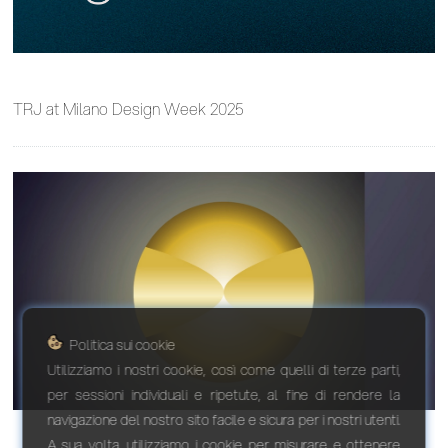
TRJ at Milano Design Week 2025
Politica sui cookie
Utilizziamo i nostri cookie, così come quelli di terze parti,
per sessioni individuali e ripetute, al fine di rendere la
navigazione del nostro sito facile e sicura per i nostri utenti.
A sua volta, utilizziamo i cookie per misurare e ottenere